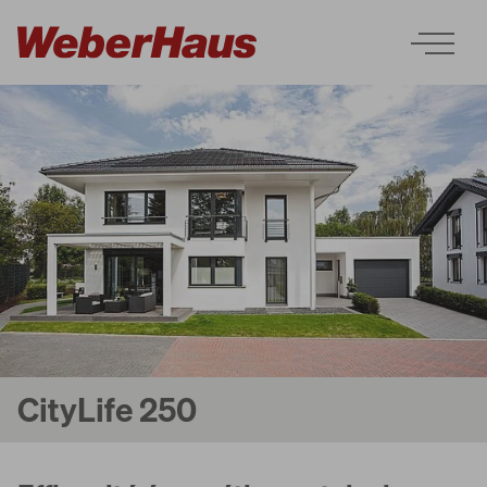
Maisons
Construction
Découvrir
CityLife 250
Services