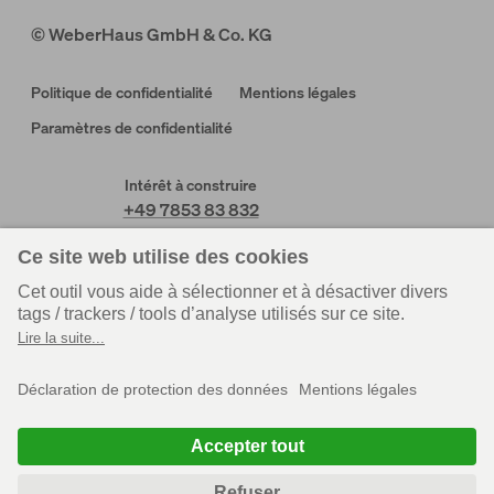
© WeberHaus GmbH & Co. KG
Politique de confidentialité
Mentions légales
Paramètres de confidentialité
Intérêt à construire
+49 7853 83 832
Nos horaires de service
Lundi – Vendredi de 09:00 – 17:00
Service client
Service client
Rheinau-Linx
Wenden-Hünsborn
+49 7853 83 831
+49 2762 613 205
Staff
Service des achats
+49 7853 83 625
+49 7853 83 215
Centrale