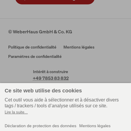
© WeberHaus GmbH & Co. KG
Politique de confidentialité
Mentions légales
Paramètres de confidentialité
Intérêt à construire
+49 7853 83 832
Nos horaires de service
Lundi – Vendredi de 09:00 – 17:00
Service client
Service client
Rheinau-Linx
Wenden-Hünsborn
+49 7853 83 831
+49 2762 613 205