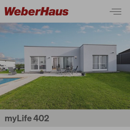
Maisons
Construction
Découvrir
myLife 402
Services